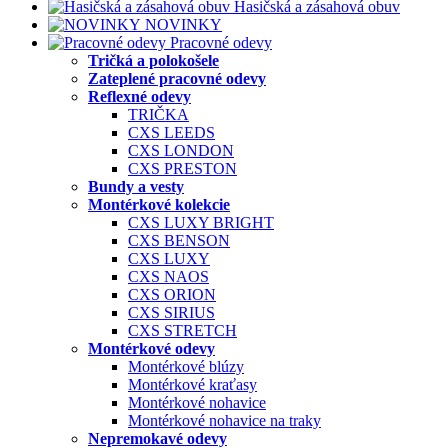
Hasičská a zásahová obuv
NOVINKY
Pracovné odevy
Tričká a polokošele
Zateplené pracovné odevy
Reflexné odevy
TRIČKA
CXS LEEDS
CXS LONDON
CXS PRESTON
Bundy a vesty
Montérkové kolekcie
CXS LUXY BRIGHT
CXS BENSON
CXS LUXY
CXS NAOS
CXS ORION
CXS SIRIUS
CXS STRETCH
Montérkové odevy
Montérkové blúzy
Montérkové kraťasy
Montérkové nohavice
Montérkové nohavice na traky
Nepremokavé odevy