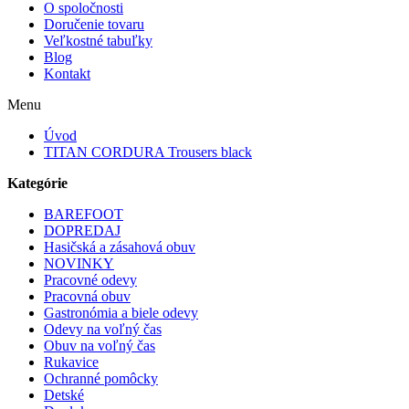
O spoločnosti
Doručenie tovaru
Veľkostné tabuľky
Blog
Kontakt
Menu
Úvod
TITAN CORDURA Trousers black
Kategórie
BAREFOOT
DOPREDAJ
Hasičská a zásahová obuv
NOVINKY
Pracovné odevy
Pracovná obuv
Gastronómia a biele odevy
Odevy na voľný čas
Obuv na voľný čas
Rukavice
Ochranné pomôcky
Detské