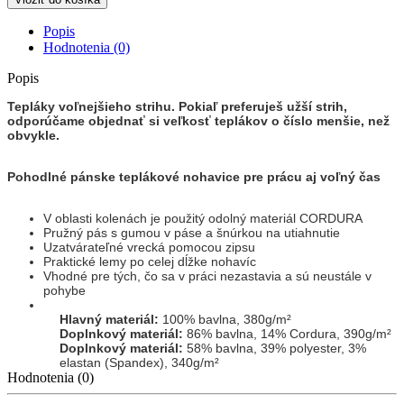
Popis
Hodnotenia (0)
Popis
Tepláky voľnejšieho strihu. Pokiaľ preferuješ užší strih,
odporúčame objednať si veľkosť teplákov o číslo menšie, než
obvykle.
Pohodlné pánske teplákové nohavice pre prácu aj voľný čas
V oblasti kolenách je použitý odolný materiál CORDURA
Pružný pás s gumou v páse a šnúrkou na utiahnutie
Uzatvárateľné vrecká pomocou zipsu
Praktické lemy po celej dĺžke nohavíc
Vhodné pre tých, čo sa v práci nezastavia a sú neustále v
pohybe
Hlavný materiál:
100% bavlna, 380g/m²
Doplnkový materiál:
86% bavlna, 14% Cordura, 390g/m²
Doplnkový materiál:
58% bavlna, 39% polyester, 3%
elastan (Spandex), 340g/m²
Hodnotenia (0)