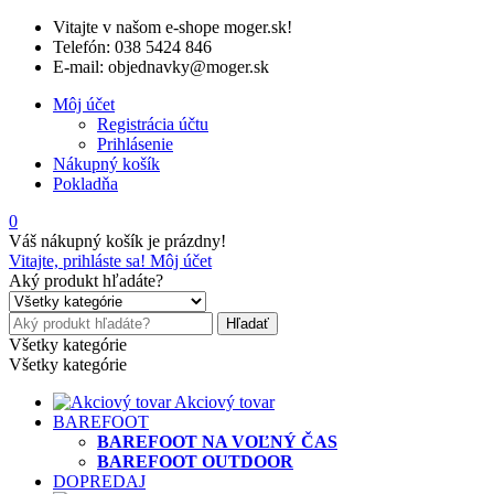
Vitajte v našom e-shope moger.sk!
Telefón: 038 5424 846
E-mail: objednavky@moger.sk
Môj účet
Registrácia účtu
Prihlásenie
Nákupný košík
Pokladňa
0
Váš nákupný košík je prázdny!
Vitajte, prihláste sa!
Môj účet
Aký produkt hľadáte?
Hľadať
Všetky kategórie
Všetky kategórie
Akciový tovar
BAREFOOT
BAREFOOT NA VOĽNÝ ČAS
BAREFOOT OUTDOOR
DOPREDAJ