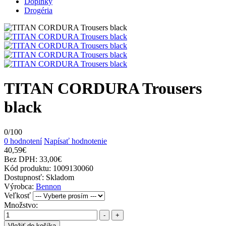
Doplnky
Drogéria
TITAN CORDURA Trousers
black
0
/
100
0 hodnotení
Napísať hodnotenie
40,59€
Bez DPH:
33,00€
Kód produktu:
1009130060
Dostupnosť:
Skladom
Výrobca:
Bennon
Veľkosť
Množstvo:
-
+
Vložiť do košíka