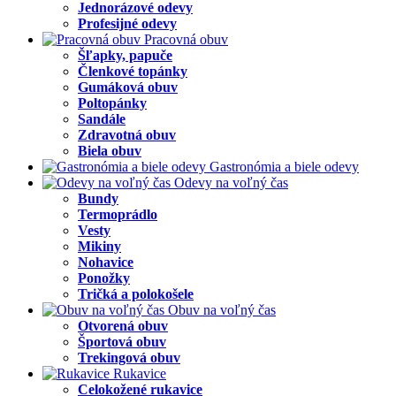
Jednorázové odevy
Profesijné odevy
Pracovná obuv
Šľapky, papuče
Členkové topánky
Gumáková obuv
Poltopánky
Sandále
Zdravotná obuv
Biela obuv
Gastronómia a biele odevy
Odevy na voľný čas
Bundy
Termoprádlo
Vesty
Mikiny
Nohavice
Ponožky
Tričká a polokošele
Obuv na voľný čas
Otvorená obuv
Športová obuv
Trekingová obuv
Rukavice
Celokožené rukavice