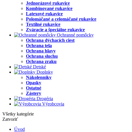
Jednorázové rukavice
Kombinované rukavice
Latexové rukavice
Polomáčané a celomáčané rukavice
Textilné rukavice
Zváracie a špeciálne rukavice
Ochranné pomôcky
Ochrana dýchacích ciest
Ochrana tela
Ochrana hlavy
Ochrana sluchu
Ochrana zraku
Detské
Doplnky
Nákolenníky
Opasky
Ostatné
Zástery
Drogéria
Výrobcovia
Všetky kategórie
Zatvoriť
Úvod