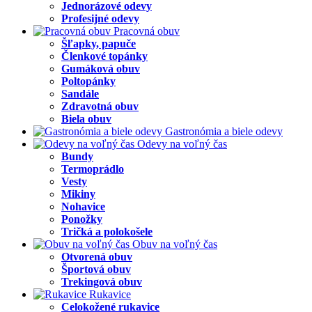
Jednorázové odevy
Profesijné odevy
Pracovná obuv
Šľapky, papuče
Členkové topánky
Gumáková obuv
Poltopánky
Sandále
Zdravotná obuv
Biela obuv
Gastronómia a biele odevy
Odevy na voľný čas
Bundy
Termoprádlo
Vesty
Mikiny
Nohavice
Ponožky
Tričká a polokošele
Obuv na voľný čas
Otvorená obuv
Športová obuv
Trekingová obuv
Rukavice
Celokožené rukavice