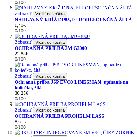
0
/
100
Zobraziť
Vložiť do košíka
NÁHLAVNÝ KRÍŽ DP85, FLUORESCENČNÁ ŽLTÁ
6,40€
0
/
100
Zobraziť
Vložiť do košíka
OCHRANNÁ PRILBA 3M G3000
22,88€
0
/
100
Zobraziť
Vložiť do košíka
Ochranná prilba JSP EVO3 LINESMAN, upínanie na
koliečko, žltá
38,25€
0
/
100
Zobraziť
Vložiť do košíka
OCHRANNÁ PRILBA PROHELM LASS
8,61€
0
/
100