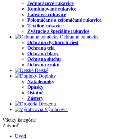
Jednorázové rukavice
Kombinované rukavice
Latexové rukavice
Polomáčané a celomáčané rukavice
Textilné rukavice
Zváracie a špeciálne rukavice
Ochranné pomôcky
Ochrana dýchacích ciest
Ochrana tela
Ochrana hlavy
Ochrana sluchu
Ochrana zraku
Detské
Doplnky
Nákolenníky
Opasky
Ostatné
Zástery
Drogéria
Výrobcovia
Všetky kategórie
Zatvoriť
Úvod