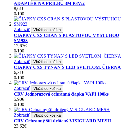
ADAPTÉR NA PRILBU 3M P3V/2
8,61€
0
/
100
Zobraziť
Vložiť do košíka
ČIAPKY CXS CRAN S PLASTOVOU VÝSTUHOU
SM923
12,67€
0
/
100
Zobraziť
Vložiť do košíka
ČIAPKY CXS TYNAN S LED SVETLOM, ČIERNA
6,31€
0
/
100
Zobraziť
Vložiť do košíka
CRV Jednorazová ochranná čiapka VAPI 100ks
5,90€
0
/
100
Zobraziť
Vložiť do košíka
CRV Ochranný štít drôtený VISIGUARD MESH
23,62€