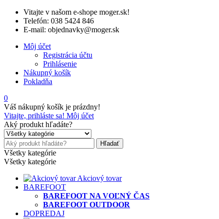
Vitajte v našom e-shope moger.sk!
Telefón: 038 5424 846
E-mail: objednavky@moger.sk
Môj účet
Registrácia účtu
Prihlásenie
Nákupný košík
Pokladňa
0
Váš nákupný košík je prázdny!
Vitajte, prihláste sa!
Môj účet
Aký produkt hľadáte?
Hľadať
Všetky kategórie
Všetky kategórie
Akciový tovar
BAREFOOT
BAREFOOT NA VOĽNÝ ČAS
BAREFOOT OUTDOOR
DOPREDAJ