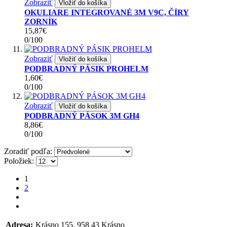
Zobraziť
Vložiť do košíka
OKULIARE INTEGROVANÉ 3M V9C, ČÍRY
ZORNÍK
15,87€
0
/
100
Zobraziť
Vložiť do košíka
PODBRADNÝ PÁSIK PROHELM
1,60€
0
/
100
Zobraziť
Vložiť do košíka
PODBRADNÝ PÁSOK 3M GH4
8,86€
0
/
100
Zoradiť podľa:
Položiek:
1
2
Adresa:
Krásno 155, 958 43 Krásno