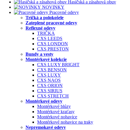
Hasičská a zásahová obuv
NOVINKY
Pracovné odevy
Tričká a polokošele
Zateplené pracovné odevy
Reflexné odevy
TRIČKA
CXS LEEDS
CXS LONDON
CXS PRESTON
Bundy a vesty
Montérkové kolekcie
CXS LUXY BRIGHT
CXS BENSON
CXS LUXY
CXS NAOS
CXS ORION
CXS SIRIUS
CXS STRETCH
Montérkové odevy
Montérkové blúzy
Montérkové kraťasy
Montérkové nohavice
Montérkové nohavice na traky
Nepremokavé odevy