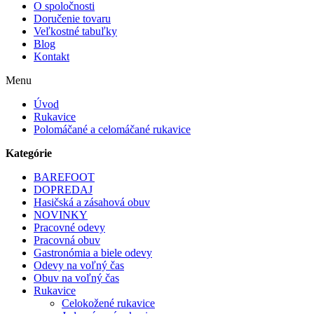
O spoločnosti
Doručenie tovaru
Veľkostné tabuľky
Blog
Kontakt
Menu
Úvod
Rukavice
Polomáčané a celomáčané rukavice
Kategórie
BAREFOOT
DOPREDAJ
Hasičská a zásahová obuv
NOVINKY
Pracovné odevy
Pracovná obuv
Gastronómia a biele odevy
Odevy na voľný čas
Obuv na voľný čas
Rukavice
Celokožené rukavice