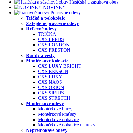
Hasičská a zásahová obuv
NOVINKY
Pracovné odevy
Tričká a polokošele
Zateplené pracovné odevy
Reflexné odevy
TRIČKA
CXS LEEDS
CXS LONDON
CXS PRESTON
Bundy a vesty
Montérkové kolekcie
CXS LUXY BRIGHT
CXS BENSON
CXS LUXY
CXS NAOS
CXS ORION
CXS SIRIUS
CXS STRETCH
Montérkové odevy
Montérkové blúzy
Montérkové kraťasy
Montérkové nohavice
Montérkové nohavice na traky
Nepremokavé odevy