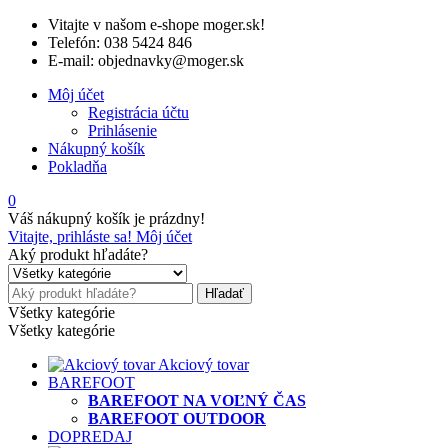
Vitajte v našom e-shope moger.sk!
Telefón: 038 5424 846
E-mail: objednavky@moger.sk
Môj účet
Registrácia účtu
Prihlásenie
Nákupný košík
Pokladňa
0
Váš nákupný košík je prázdny!
Vitajte, prihláste sa!
Môj účet
Aký produkt hľadáte?
Hľadať
Všetky kategórie
Všetky kategórie
Akciový tovar
BAREFOOT
BAREFOOT NA VOĽNÝ ČAS
BAREFOOT OUTDOOR
DOPREDAJ