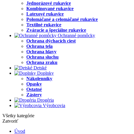
Jednorázové rukavice
Kombinované rukavice
Latexové rukavice
Polomáčané a celomáčané rukavice
Textilné rukavice
Zváracie a špeciálne rukavice
Ochranné pomôcky
Ochrana dýchacích ciest
Ochrana tela
Ochrana hlavy
Ochrana sluchu
Ochrana zraku
Detské
Doplnky
Nákolenníky
Opasky
Ostatné
Zástery
Drogéria
Výrobcovia
Všetky kategórie
Zatvoriť
Úvod