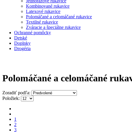
Jednorázové rukavice
Kombinované rukavice
Latexové rukavice
Polomáčané a celomáčané rukavice
Textilné rukavice
Zváracie a špeciálne rukavice
Ochranné pomôcky
Detské
Doplnky
Drogéria
Polomáčané a celomáčané rukav
Zoradiť podľa:
Položiek:
1
2
3