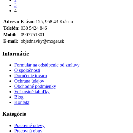
3
4
Adresa:
Krásno 155, 958 43 Krásno
Telefón:
038 5424 846
Mobil:
0907751301
E-mail:
objednavky@moger.sk
Informácie
Formulár na odstúpenie od zmluvy
O spoločnosti
Doručenie tovaru
Ochrana údajov
Obchodné podmienky
Veľkostné tabuľky
Blog
Kontakt
Kategórie
Pracovné odevy
Pracovná obuv