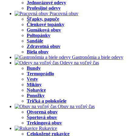
Jednorázové odevy
Profesijné odevy
Pracovná obuv
Šľapky, papuče
Členkové topánky
Gumáková obuv
Poltopánky
Sandále
Zdravotná obuv
Biela obuv
Gastronómia a biele odevy
Odevy na voľný čas
Bundy
Termoprádlo
Vesty
Mikiny
Nohavice
Ponožky
Tričká a polokošele
Obuv na voľný čas
Otvorená obuv
Športová obuv
Trekingová obuv
Rukavice
Celokožené rukavice