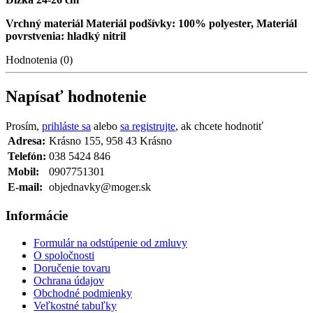
Vrchný materiál Materiál podšívky: 100% polyester, Materiál
povrstvenia: hladký nitril
Hodnotenia (0)
Napísať hodnotenie
Prosím,
prihláste sa
alebo
sa registrujte
, ak chcete hodnotiť
Adresa:
Krásno 155, 958 43 Krásno
Telefón:
038 5424 846
Mobil:
0907751301
E-mail:
objednavky@moger.sk
Informácie
Formulár na odstúpenie od zmluvy
O spoločnosti
Doručenie tovaru
Ochrana údajov
Obchodné podmienky
Veľkostné tabuľky