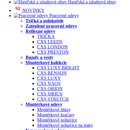
Hasičská a zásahová obuv
NOVINKY
Pracovné odevy
Tričká a polokošele
Zateplené pracovné odevy
Reflexné odevy
TRIČKA
CXS LEEDS
CXS LONDON
CXS PRESTON
Bundy a vesty
Montérkové kolekcie
CXS LUXY BRIGHT
CXS BENSON
CXS LUXY
CXS NAOS
CXS ORION
CXS SIRIUS
CXS STRETCH
Montérkové odevy
Montérkové blúzy
Montérkové kraťasy
Montérkové nohavice
Montérkové nohavice na traky