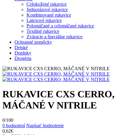
Celokožené rukavice
Jednorázové rukavice
Kombinované rukavice
Latexové rukavice
Polomáčané a celomáčané rukavice
Textilné rukavice
Zváracie a špeciálne rukavice
Ochranné pomôcky
Detské
Doplnky
Drogéria
RUKAVICE CXS CERRO,
MÁČANÉ V NITRILE
0
/
100
0 hodnotení
Napísať hodnotenie
0,62€