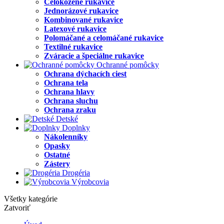
Celokožené rukavice
Jednorázové rukavice
Kombinované rukavice
Latexové rukavice
Polomáčané a celomáčané rukavice
Textilné rukavice
Zváracie a špeciálne rukavice
Ochranné pomôcky
Ochrana dýchacích ciest
Ochrana tela
Ochrana hlavy
Ochrana sluchu
Ochrana zraku
Detské
Doplnky
Nákolenníky
Opasky
Ostatné
Zástery
Drogéria
Výrobcovia
Všetky kategórie
Zatvoriť