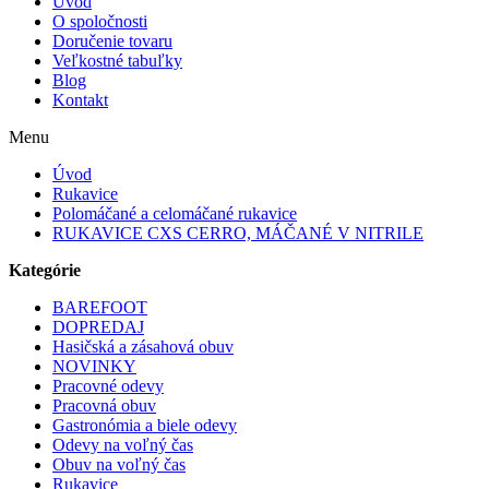
Úvod
O spoločnosti
Doručenie tovaru
Veľkostné tabuľky
Blog
Kontakt
Menu
Úvod
Rukavice
Polomáčané a celomáčané rukavice
RUKAVICE CXS CERRO, MÁČANÉ V NITRILE
Kategórie
BAREFOOT
DOPREDAJ
Hasičská a zásahová obuv
NOVINKY
Pracovné odevy
Pracovná obuv
Gastronómia a biele odevy
Odevy na voľný čas
Obuv na voľný čas
Rukavice