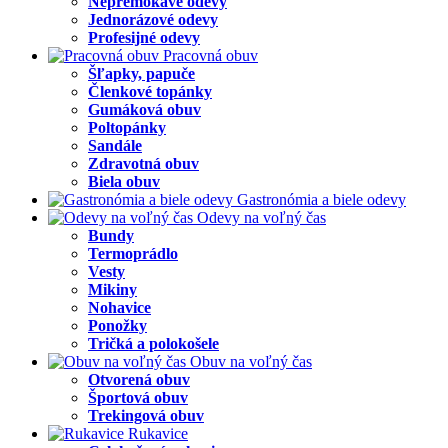
Nepremokavé odevy
Jednorázové odevy
Profesijné odevy
Pracovná obuv
Šľapky, papuče
Členkové topánky
Gumáková obuv
Poltopánky
Sandále
Zdravotná obuv
Biela obuv
Gastronómia a biele odevy
Odevy na voľný čas
Bundy
Termoprádlo
Vesty
Mikiny
Nohavice
Ponožky
Tričká a polokošele
Obuv na voľný čas
Otvorená obuv
Športová obuv
Trekingová obuv
Rukavice