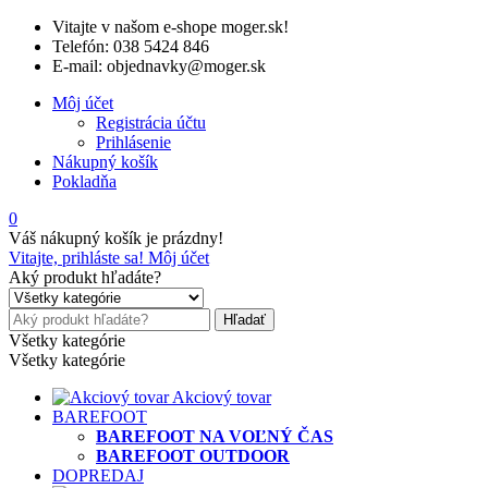
Vitajte v našom e-shope moger.sk!
Telefón: 038 5424 846
E-mail: objednavky@moger.sk
Môj účet
Registrácia účtu
Prihlásenie
Nákupný košík
Pokladňa
0
Váš nákupný košík je prázdny!
Vitajte, prihláste sa!
Môj účet
Aký produkt hľadáte?
Hľadať
Všetky kategórie
Všetky kategórie
Akciový tovar
BAREFOOT
BAREFOOT NA VOĽNÝ ČAS
BAREFOOT OUTDOOR
DOPREDAJ