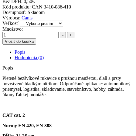
Bez DPH:
0,50€
Kód produktu:
CAN 3410-086-410
Dostupnosť:
Skladom
Výrobca:
Canis
Veľkosť
Množstvo:
-
+
Vložiť do košíka
Popis
Hodnotenia (0)
Popis
Pletené bezšvíkové rukavice s pružnou manžetou, dlaň a prsty
povrstvené hladkým nitrilom. Odporúčané aplikácie: automobilový
priemysel, logistika, skladovanie, stavebníctvo, hobby, záhrada,
úkony ľahkej montáže.
CAT cat. 2
Normy EN 420, EN 388
Dĺžka 24-26 cm